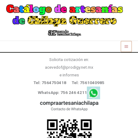
Ir
al
contenido
Solicita cotización en:
acevedof@prodigy.net.mx
e informes
Tel: 7564750418 Tel: 7561040985
WhatsApp: 756 246 4211